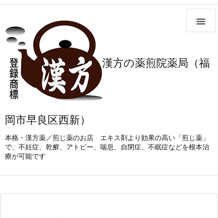

漢方の薬煎院薬局（福
岡市早良区西新）
本格・漢方薬／煎じ薬のお店 エキス剤より効果の高い「煎じ薬」
で、不妊症、乾癬、アトピー、喘息、自閉症、不眠症などを根本治
療が可能です